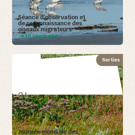
Séance d'observation et
de reconnaissance des
oiseaux migrateurs
En savoir plus
Sorties
24
FEV
Journée mondiale des