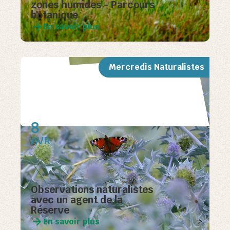
zones humides - Parcours
botanique
En savoir plus
Mercredis Naturalistes
8
AVR
Observations naturalistes
avec un agent de la
Réserve
En savoir plus