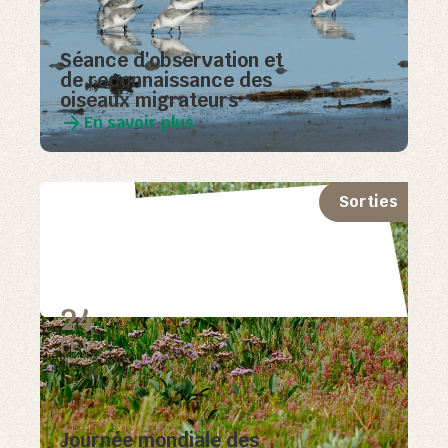
Séance d'observation et
de reconnaissance des
oiseaux migrateurs
En savoir plus
Sorties
24
FEV
Journée mondiale des