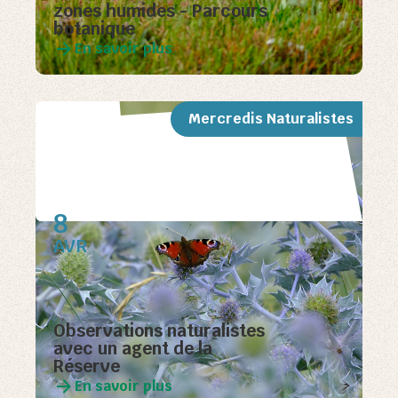
zones humides - Parcours
botanique
En savoir plus
Mercredis Naturalistes
8
AVR
Observations naturalistes
avec un agent de la
Réserve
En savoir plus