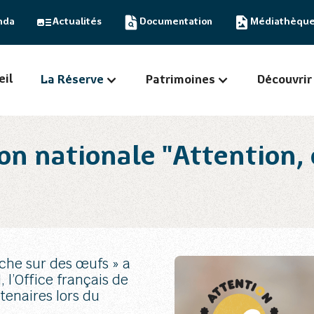
nda
Actualités
Documentation
Médiathèqu
eil
La Réserve
Patrimoines
Découvrir
tion nationale "Attention
rche sur des œufs » a
, l’Office français de
tenaires lors du