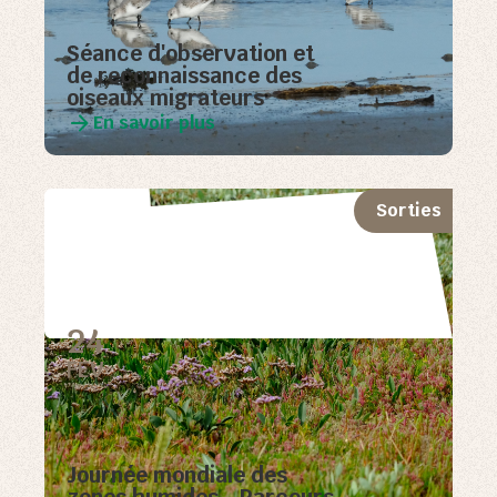
Séance d'observation et
de reconnaissance des
oiseaux migrateurs
En savoir plus
Sorties
24
FEV
Journée mondiale des