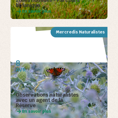
zones humides - Parcours
botanique
En savoir plus
Mercredis Naturalistes
8
AVR
Observations naturalistes
avec un agent de la
Réserve
En savoir plus