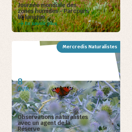
Journée mondiale des
zones humides - Parcours
botanique
En savoir plus
Mercredis Naturalistes
8
AVR
Observations naturalistes
avec un agent de la
Réserve