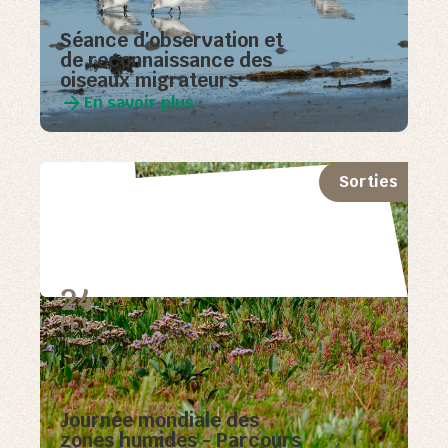
Séance d'observation et
de reconnaissance des
oiseaux migrateurs
En savoir plus
Sorties
24
FEV
Journée mondiale des
zones humides - Parcours