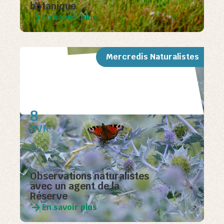
botanique
En savoir plus
Mercredis Naturalistes
8
AVR
Observations naturalistes
avec un agent de la
Réserve
En savoir plus