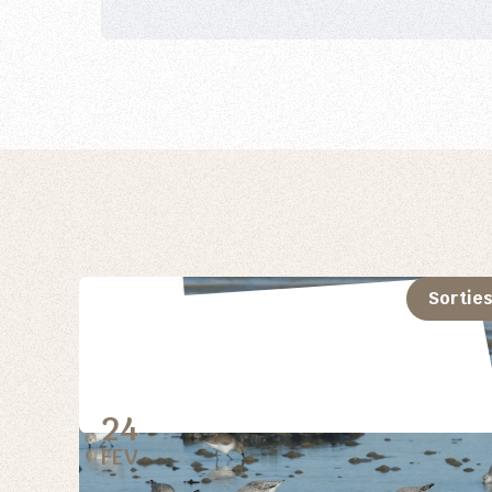
Sortie
24
FEV