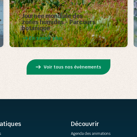
Journée mondiale des
zones humides - Parcours
botanique
En savoir plus
Voir tous nos évènements
ratiques
Découvrir
s
Agenda des animations